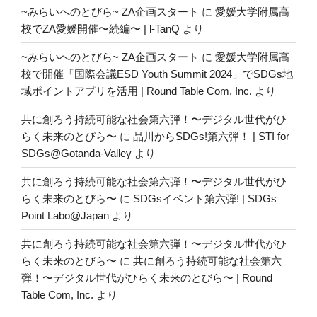
~みらいへのとびら~ ZA企画スタート
に
愛媛大学附属高
校でZA愛媛開催〜続編〜 | l-TanQ
より
~みらいへのとびら~ ZA企画スタート
に
愛媛大学附属高
校で開催「国際会議ESD Youth Summit 2024」でSDGs地
域ポイントアプリを活用 | Round Table Com, Inc.
より
共に創ろう持続可能な社会第六弾！〜デジタル世代がひ
らく未来のとびら〜
に
品川からSDGs!第六弾！ | STI for
SDGs@Gotanda-Valley
より
共に創ろう持続可能な社会第六弾！〜デジタル世代がひ
らく未来のとびら〜
に
SDGsイベント第六弾! | SDGs
Point Labo@Japan
より
共に創ろう持続可能な社会第六弾！〜デジタル世代がひ
らく未来のとびら〜
に
共に創ろう持続可能な社会第六
弾！〜デジタル世代がひらく未来のとびら〜 | Round
Table Com, Inc.
より