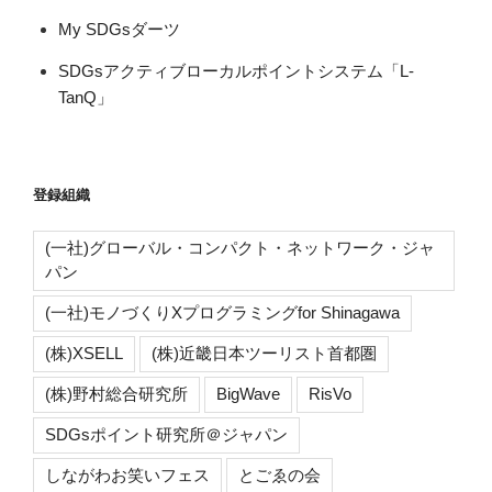
My SDGsダーツ
SDGsアクティブローカルポイントシステム「L-
TanQ」
登録組織
(一社)グローバル・コンパクト・ネットワーク・ジャ
パン
(一社)モノづくりXプログラミングfor Shinagawa
(株)XSELL
(株)近畿日本ツーリスト首都圏
(株)野村総合研究所
BigWave
RisVo
SDGsポイント研究所＠ジャパン
しながわお笑いフェス
とごゑの会