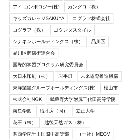
アイ-コンポロジー(株)
カングロ（株）
キッズカレッジSAKUYA
コグラフ株式会社
コグラフ（株）
ゴタンダスタイル
シナネンホールディングス（株）
品川区
品川区商店街連合会
国際的学習プログラム研究委員会
大日本印刷（株）
岩手町
未来協育推進機構
東洋製罐グループホールディングス(株)
松山市
株式会社NGK
武蔵野大学附属千代田高等学院
海星学園
積才房（同）
立正大学
花王（株）
越後天然ガス（株）
関西学院千里国際中高等部
（一社）MEGV