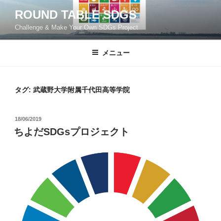
コ
ROUND TABLE SDGS
ン
Challenge & Make Your Own SDGs Project
テ
ン
ツ
メニュー
へ
ス
キ
タグ:
武蔵野大学附属千代田高等学院
ッ
プ
投
18/06/2019
稿
ちよだSDGsプロジェクト
日: