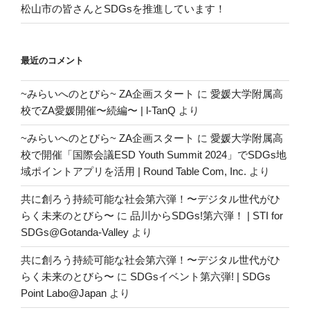
松山市の皆さんとSDGsを推進しています！
最近のコメント
~みらいへのとびら~ ZA企画スタート
に
愛媛大学附属高
校でZA愛媛開催〜続編〜 | l-TanQ
より
~みらいへのとびら~ ZA企画スタート
に
愛媛大学附属高
校で開催「国際会議ESD Youth Summit 2024」でSDGs地
域ポイントアプリを活用 | Round Table Com, Inc.
より
共に創ろう持続可能な社会第六弾！〜デジタル世代がひ
らく未来のとびら〜
に
品川からSDGs!第六弾！ | STI for
SDGs@Gotanda-Valley
より
共に創ろう持続可能な社会第六弾！〜デジタル世代がひ
らく未来のとびら〜
に
SDGsイベント第六弾! | SDGs
Point Labo@Japan
より