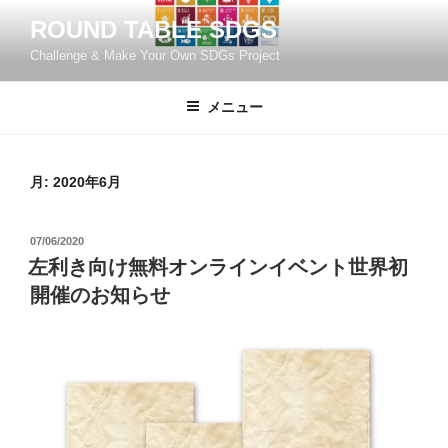
コ
ROUND TABLE SDGS
ン
Challenge & Make Your Own SDGs Project
テ
ン
ツ
メニュー
へ
ス
キ
月:
2020年6月
ッ
プ
投
07/06/2020
稿
左利き向け無料オンラインイベント世界初
日:
開催のお知らせ