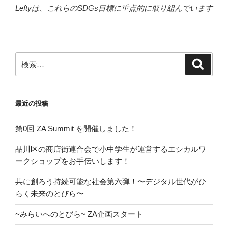
Leftyは、これらのSDGs目標に重点的に取り組んでいます
検
検
索
索:
最近の投稿
第0回 ZA Summit を開催しました！
品川区の商店街連合会で小中学生が運営するエシカルワ
ークショップをお手伝いします！
共に創ろう持続可能な社会第六弾！〜デジタル世代がひ
らく未来のとびら〜
~みらいへのとびら~ ZA企画スタート