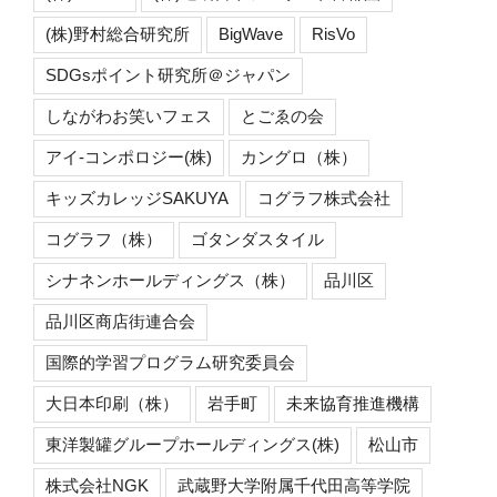
(株)野村総合研究所
BigWave
RisVo
SDGsポイント研究所＠ジャパン
しながわお笑いフェス
とごゑの会
アイ-コンポロジー(株)
カングロ（株）
キッズカレッジSAKUYA
コグラフ株式会社
コグラフ（株）
ゴタンダスタイル
シナネンホールディングス（株）
品川区
品川区商店街連合会
国際的学習プログラム研究委員会
大日本印刷（株）
岩手町
未来協育推進機構
東洋製罐グループホールディングス(株)
松山市
株式会社NGK
武蔵野大学附属千代田高等学院