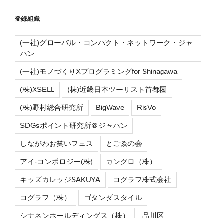
登録組織
(一社)グローバル・コンパクト・ネットワーク・ジャ
パン
(一社)モノづくりXプログラミングfor Shinagawa
(株)XSELL
(株)近畿日本ツーリスト首都圏
(株)野村総合研究所
BigWave
RisVo
SDGsポイント研究所＠ジャパン
しながわお笑いフェス
とごゑの会
アイ-コンポロジー(株)
カングロ（株）
キッズカレッジSAKUYA
コグラフ株式会社
コグラフ（株）
ゴタンダスタイル
シナネンホールディングス（株）
品川区