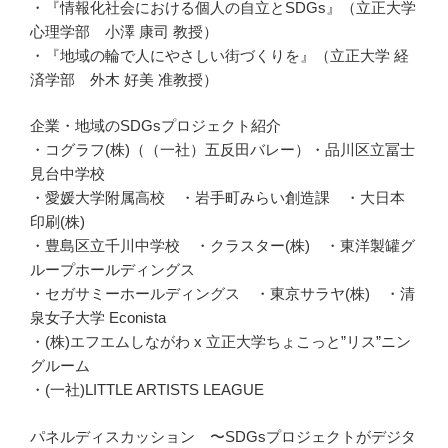
・『情報化社会における個人の自立とSDGs』（立正大学
心理学部 小澤 康司 教授）
・『地域の輪で人にやさしい街づくりを』（立正大学 経
済学部 外木 好美 准教授）
企業・地域のSDGsプロジェクト紹介
・コグラフ(株)（（一社）五反田バレー）・品川区立冨士
見台中学校
・愛媛大学附属高校 ・岩手町みらい創造課 ・大日本
印刷(株)
・豊島区立千川中学校 ・クラスター(株) ・東洋製罐グ
ループホールディングス
・セガサミーホールディングス ・東京サラヤ(株) ・清
泉女子大学 Econista
・(株)エフエムしながわ x 立正大学ちょこっと”リス”ニン
グルーム
・(一社)LITTLE ARTISTS LEAGUE
パネルディスカッション 〜SDGsプロジェクトがデジタ