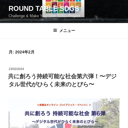
コ
ROUND TABLE SDGS
ン
Challenge & Make Your Own SDGs Project
テ
ン
ツ
メニュー
へ
ス
キ
月:
2024年2月
ッ
プ
投
13/02/2024
稿
共に創ろう持続可能な社会第六弾！〜デジ
日:
タル世代がひらく未来のとびら〜