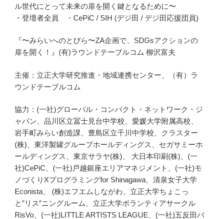
ル世代にとって未来の扉を開く鍵となるために〜
・登壇者全員 ・CePiC / SIH (デジ田 / デジ田応援団員)
『〜みらいへのとびら〜ZA企画で、SDGsアクションの
扉を開く！』(有)ラウンドテーブルコム 柳沢富夫
主催：立正大学研究推進・地域連携センター、（有）ラ
ウンドテーブルコム
協力：(一社)グローバル・コンパクト・ネットワーク・ジ
ャパン、品川区立冨士見台中学校、愛媛大学附属高校、
岩手町みらい創造課、豊島区立千川中学校、クラスター
(株)、東洋製罐グループホールディングス、セガサミーホ
ールディングス、東京サラヤ(株)、 大日本印刷(株)、(一
社)CePiC、(一社)戸越銀座エリアマネジメント、(一社)モ
ノづくりXプログラミングfor Shinagawa、清泉女子大学
Econista、 (株)エフエムしながわ、立正大学ちょこっ
と”リス”ニングルーム、立正大学ボランティアサークル
RisVo、(一社)LITTLE ARTISTS LEAGUE、(一社)五反田バ