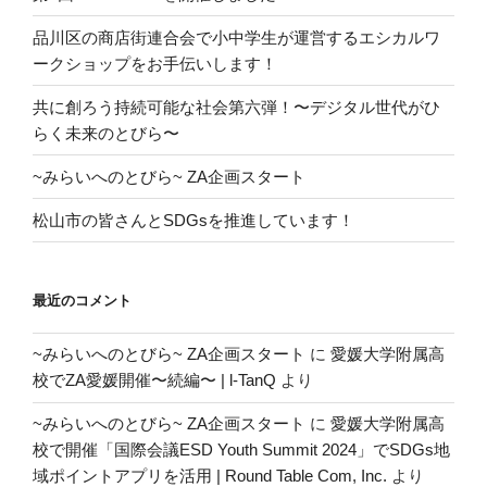
品川区の商店街連合会で小中学生が運営するエシカルワ
ークショップをお手伝いします！
共に創ろう持続可能な社会第六弾！〜デジタル世代がひ
らく未来のとびら〜
~みらいへのとびら~ ZA企画スタート
松山市の皆さんとSDGsを推進しています！
最近のコメント
~みらいへのとびら~ ZA企画スタート
に
愛媛大学附属高
校でZA愛媛開催〜続編〜 | l-TanQ
より
~みらいへのとびら~ ZA企画スタート
に
愛媛大学附属高
校で開催「国際会議ESD Youth Summit 2024」でSDGs地
域ポイントアプリを活用 | Round Table Com, Inc.
より