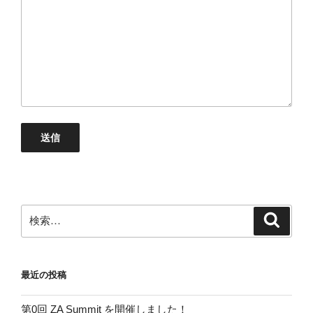
検
検
索
索:
最近の投稿
第0回 ZA Summit を開催しました！